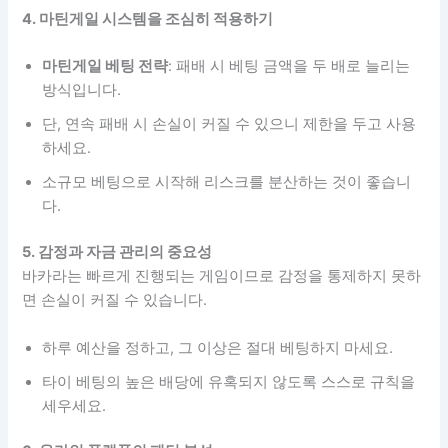
4. 마틴게일 시스템을 조심히 적용하기
마틴게일 베팅 전략
: 패배 시 베팅 금액을 두 배로 늘리는
방식입니다.
단, 연속 패배 시 손실이 커질 수 있으니 제한을 두고 사용
하세요.
소규모 베팅으로 시작해 리스크를 분산하는 것이 좋습니
다.
5. 감정과 자금 관리의 중요성
바카라는 빠르게 진행되는 게임이므로 감정을 통제하지 못하
면 손실이 커질 수 있습니다.
하루 예산을 정하고, 그 이상은 절대 베팅하지 마세요.
타이 베팅의 높은 배당에 유혹되지 않도록 스스로 규칙을
세우세요.