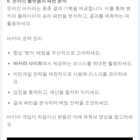
6. 온라인 플랫폼의 패턴 분석
온라인 바카라는 종종 결과 기록을 제공합니다. 이를 통해 뱅
커와 플레이어의 승리 패턴을 분석하고, 결과를 예측하는 데
활용하세요.
바카라 공략 정리
항상 ‘뱅커’ 베팅을 우선적으로 고려하세요.
바카라 사이트
에서 제공하는 보너스를 최대한 활용하세요.
마틴게일 전략을 제한적으로 사용해 리스크를 관리하세
요.
감정을 통제하고, 예산을 철저히 지키세요.
결과 패턴을 분석하며 베팅 전략을 조정하세요.
바카라 게임이 처음이신 분들은 아래 유튜브 영상을 참고하세
요