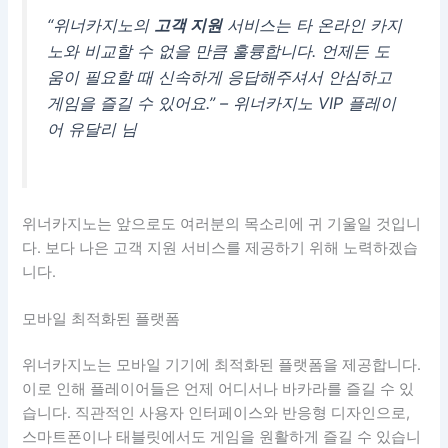
“위너카지노의
고객 지원
서비스는 타 온라인 카지
노와 비교할 수 없을 만큼 훌륭합니다. 언제든 도
움이 필요할 때 신속하게 응답해주셔서 안심하고
게임을 즐길 수 있어요.” – 위너카지노 VIP 플레이
어 유달리 님
위너카지노는 앞으로도 여러분의 목소리에 귀 기울일 것입니
다. 보다 나은 고객 지원 서비스를 제공하기 위해 노력하겠습
니다.
모바일 최적화된 플랫폼
위너카지노는 모바일 기기에 최적화된 플랫폼을 제공합니다.
이로 인해 플레이어들은 언제 어디서나 바카라를 즐길 수 있
습니다. 직관적인 사용자 인터페이스와 반응형 디자인으로,
스마트폰이나 태블릿에서도 게임을 원활하게 즐길 수 있습니