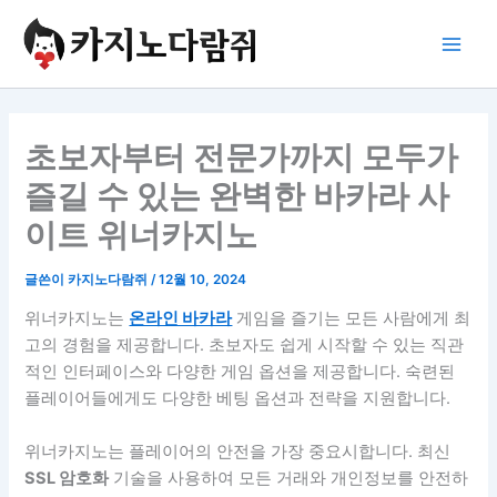
콘
Main
텐
Men
츠
로
건
너
초보자부터 전문가까지 모두가
뛰
즐길 수 있는 완벽한 바카라 사
기
이트 위너카지노
글쓴이
카지노다람쥐
/
12월 10, 2024
위너카지노는
온라인 바카라
게임을 즐기는 모든 사람에게 최
고의 경험을 제공합니다. 초보자도 쉽게 시작할 수 있는 직관
적인 인터페이스와 다양한 게임 옵션을 제공합니다. 숙련된
플레이어들에게도 다양한 베팅 옵션과 전략을 지원합니다.
위너카지노는 플레이어의 안전을 가장 중요시합니다. 최신
SSL 암호화
기술을 사용하여 모든 거래와 개인정보를 안전하