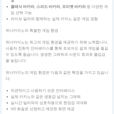
호
클래식 바카라
,
스피드 바카라
,
프리뱃 바카라
등 다양한 게
임 선택 가능
라이브 딜러와 함께하는 실제 카지노 같은 게임 경험
위너카지노의 특별한 게임 환경
위너카지노는 최고의 게임 환경을 제공하기 위해 노력합니다.
사용자 친화적 인터페이스를 통해 초보자도 쉽게 게임을 즐길
수 있도록 돕습니다. 생생한 그래픽과 사운드 효과로 몰입감
을 높입니다.
위너카지노의 게임 환경은 다음과 같은 특징을 가지고 있습니
다:
직관적이고 사용하기 쉬운 인터페이스
실제 카지노와 같은 생동감 넘치는 그래픽
실시간 딜러와의 상호작용으로 현장감 극대화
HD 화질로 선명하고 깨끗한 화면 제공