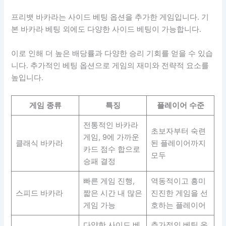
프리뱃 바카라는 사이드 베팅 옵션을 추가한 게임입니다. 기
본 바카라 베팅 외에도 다양한 사이드 베팅이 가능합니다.
이로 인해 더 높은 배당률과 다양한 승리 기회를 얻을 수 있습
니다. 추가적인 베팅 옵션으로 게임의 재미와 전략적 요소를
높입니다.
게임 종류
특징
플레이어 수준
전통적인 바카라
초보자부터 숙련
게임, 9에 가까운
클래식 바카라
된 플레이어까지
카드 점수 합으로
모두
승패 결정
빠른 게임 진행,
역동적이고 흥미
스피드 바카라
짧은 시간 내 많은
진진한 게임을 선
게임 가능
호하는 플레이어
다양한 사이드 베
추가적인 베팅 옵