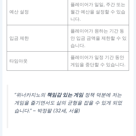
플레이어가 일일, 주간 또는
예산 설정
월간 예산을 설정할 수 있습
니다.
플레이어가 원하는 기간 동
입금 제한
안 입금 금액을 제한할 수 있
습니다.
플레이어가 일정 기간 동안
타임아웃
게임을 중단할 수 있습니다.
“위너카지노의
책임감 있는 게임
정책 덕분에 저는
게임을 즐기면서도 삶의 균형을 잡을 수 있게 되었
습니다.” – 박정팔 (32세, 서울)