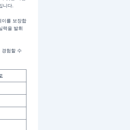
입니다.
레이를 보장합
 실력을 발휘
 경험할 수
도