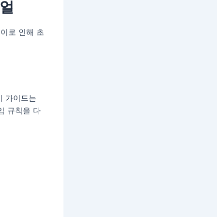
리얼
이로 인해 초
이 가이드는
임 규칙을 다