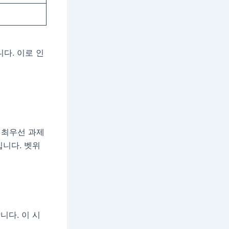
다. 이로 인
 최우선 과제
입니다. 벳위
합니다. 이 시