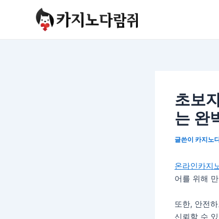
콘
텐
츠
로
건
너
뛰
기
초보자
는 완
글쓴이
카지노
온라인카지
어를 위해 
또한, 안전
신뢰할 수 있