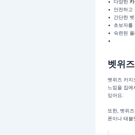
다양한
카
안전하고
간단한 벳
초보자를 
숙련된 플
벳위즈
벳위즈 카지
느낌을 집에
있어요.
또한, 벳위즈
폰이나 태블