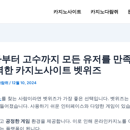
카지노사이트
카지노다람쥐
부터 고수까지 모든 유저를 만
벽한 카지노사이트 벳위즈
다람쥐
/
12월 10, 2024
노
를 찾는 사람이라면 벳위즈가 가장 좋은 선택입니다. 벳위즈는
만들어졌습니다. 사용하기 쉬운 인터페이스와 다양한 게임이 있습
하고
공정한 게임
환경을 제공합니다. 이로 인해 온라인카지노를 
는 플랫폼이 됩니다.