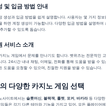
성 및 입금 방법 안내
정 생성과 입금 방법을 쉽게 설명합니다. 사용자는 몇 가지 정
을 하면 계정 생성이 가능합니다. 다양한 입금 방법을 설명하여
추가할 수 있도록 돕습니다.
원 서비스 소개
카지노 게임에서 문제를 만나기도 합니다. 벳위즈는 전문적인 고
다. 24시간 내내 채팅, 이메일, 전화를 통해 도움을 받을 수 있
 도움을 요청할 수 있으며, 친절한 지원을 받을 수 있습니다.
의 다양한 카지노 게임 선택
지노사이트에서는
슬롯머신
,
블랙잭
,
룰렛
,
포커
,
바카라
등 다양한
게임들은 각기 다른 테마와 기능을 가지고 있어, 모든 플레이어에