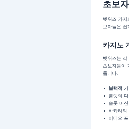
초보자
벳위즈 카지
보자들은 쉽
카지노 
벳위즈는 각
초보자들이 게
룹니다.
블랙잭
기
룰렛의 다
슬롯 머신
바카라의 
비디오 포