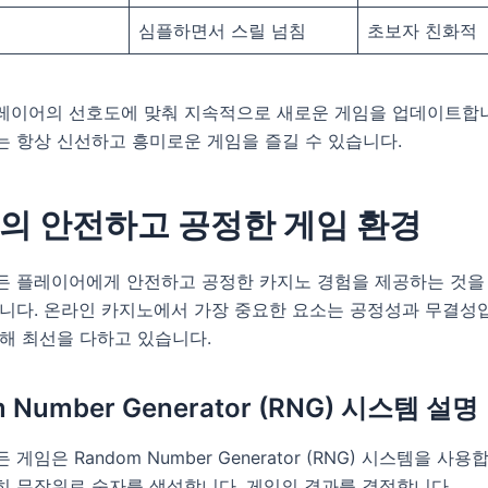
심플하면서 스릴 넘침
초보자 친화적
레이어의 선호도에 맞춰 지속적으로 새로운 게임을 업데이트합니
는 항상 신선하고 흥미로운 게임을 즐길 수 있습니다.
의 안전하고 공정한 게임 환경
든 플레이어에게 안전하고 공정한 카지노 경험을 제공하는 것을
습니다. 온라인 카지노에서 가장 중요한 요소는 공정성과 무결성
해 최선을 다하고 있습니다.
 Number Generator (RNG) 시스템 설명
게임은 Random Number Generator (RNG) 시스템을 사용
히 무작위로 숫자를 생성합니다. 게임의 결과를 결정합니다.