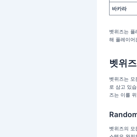
바카라
벳위즈는 플
해 플레이어
벳위즈
벳위즈는 모
로 삼고 있
즈는 이를 위
Random
벳위즈의 모든 
스템은 완전