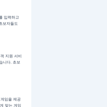
보를 입력하고
 초보자들도
객 지원 서비
습니다. 초보
 게임을 제공
게 맞는 게임