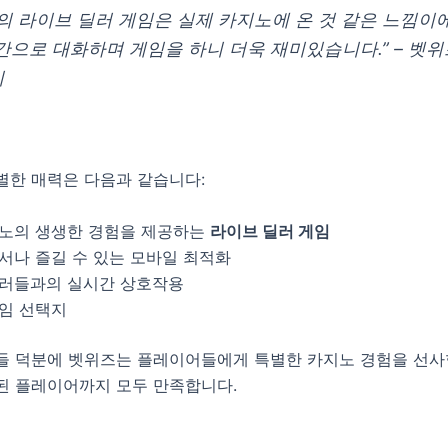
의 라이브 딜러 게임은 실제 카지노에 온 것 같은 느낌이에
간으로 대화하며 게임을 하니 더욱 재미있습니다.” – 벳위
씨
별한 매력은 다음과 같습니다:
노의 생생한 경험을 제공하는
라이브 딜러 게임
서나 즐길 수 있는 모바일 최적화
러들과의 실시간 상호작용
임 선택지
들 덕분에 벳위즈는 플레이어들에게 특별한 카지노 경험을 선사
된 플레이어까지 모두 만족합니다.