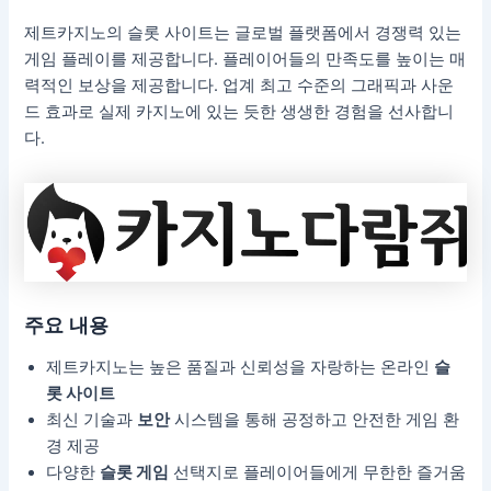
제트카지노의 슬롯 사이트는 글로벌 플랫폼에서 경쟁력 있는
게임 플레이를 제공합니다. 플레이어들의 만족도를 높이는 매
력적인 보상을 제공합니다. 업계 최고 수준의 그래픽과 사운
드 효과로 실제 카지노에 있는 듯한 생생한 경험을 선사합니
다.
주요 내용
제트카지노는 높은 품질과 신뢰성을 자랑하는 온라인
슬
롯 사이트
최신 기술과
보안
시스템을 통해 공정하고 안전한 게임 환
경 제공
다양한
슬롯 게임
선택지로 플레이어들에게 무한한 즐거움