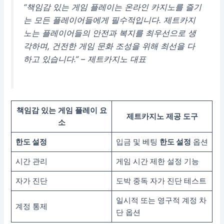
“책임감 있는 게임 플레이는 온라인 카지노를 즐기
는 모든 플레이어들에게 필수적입니다. 제트카지
노는 플레이어들의 안전과 복지를 최우선으로 생
각하며, 건전한 게임 문화 조성을 위해 최선을 다
하고 있습니다.” – 제트카지노 대표
책임감 있는 게임 플레이 요
제트카지노 제공 도구
소
한도 설정
입금 및 베팅
한도 설정
옵션
시간 관리
게임 시간 제한 설정 기능
자가 진단
도박 중독 자가 진단 테스트
일시적 또는 영구적 계정 차
계정 통제
단 옵션