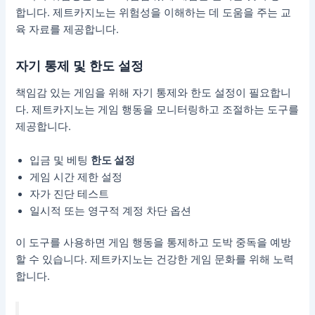
합니다. 제트카지노는 위험성을 이해하는 데 도움을 주는 교
육 자료를 제공합니다.
자기 통제 및 한도 설정
책임감 있는 게임을 위해 자기 통제와 한도 설정이 필요합니
다. 제트카지노는 게임 행동을 모니터링하고 조절하는 도구를
제공합니다.
입금 및 베팅
한도 설정
게임 시간 제한 설정
자가 진단 테스트
일시적 또는 영구적 계정 차단 옵션
이 도구를 사용하면 게임 행동을 통제하고 도박 중독을 예방
할 수 있습니다. 제트카지노는 건강한 게임 문화를 위해 노력
합니다.