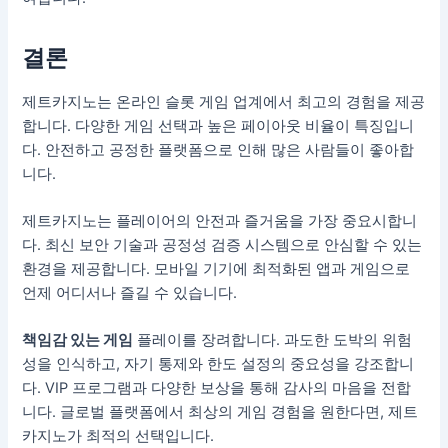
결론
제트카지노는 온라인 슬롯 게임 업계에서 최고의 경험을 제공
합니다. 다양한 게임 선택과 높은 페이아웃 비율이 특징입니
다. 안전하고 공정한 플랫폼으로 인해 많은 사람들이 좋아합
니다.
제트카지노는 플레이어의 안전과 즐거움을 가장 중요시합니
다. 최신 보안 기술과 공정성 검증 시스템으로 안심할 수 있는
환경을 제공합니다. 모바일 기기에 최적화된 앱과 게임으로
언제 어디서나 즐길 수 있습니다.
책임감 있는 게임
플레이를 장려합니다. 과도한 도박의 위험
성을 인식하고, 자기 통제와 한도 설정의 중요성을 강조합니
다. VIP 프로그램과 다양한 보상을 통해 감사의 마음을 전합
니다. 글로벌 플랫폼에서 최상의 게임 경험을 원한다면, 제트
카지노가 최적의 선택입니다.