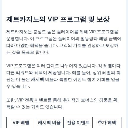
제트카지노의 VIP 프로그램 및 보상
제트카지노는 충성도 높은 플레이어를 위해 VIP 프로그램을
운영합니다. 이 프로그램은 플레이어의 활동량과 베팅 금액에
따라 다양한 혜택을 줍니다. 고객의 가치를 인정하고 보상하
는 것을 목표로 합니다.
VIP 프로그램은 여러 단계로 나누어져 있습니다. 각 레벨마다
다른 리워드와 혜택이 제공됩니다. 예를 들어, 상위 레벨의 회
원은 더 높은
캐시백
비율과 특별한 이벤트 참여 기회를 얻을
수 있습니다.
또한, VIP 전용 이벤트를 통해 추가적인 보너스와 경품을 획
득할 수 있는 기회도 있습니다.
VIP 레벨
캐시백 비율
전용 이벤트
추가 혜택