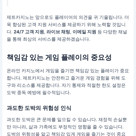
제트카지노는 앞으로도 플레이어의 의견을 귀 기울립니다. 더
욱 향상된 고객 지원 서비스를 제공하기 위해 노력할 것입니
다.
24/7 고객 지원
,
라이브 채팅
,
이메일 지원
등 다양한 채널
을 통해 최상의 서비스를 제공하겠습니다.
책임감 있는 게임 플레이의 중요성
온라인 카지노에서 게임을 즐기면 책임감 있는 플레이가 중요
합니다. 제트카지노는 안전하고 즐거운 게임 경험을 위해 도
구와 리소스를 제공합니다. 자기 통제와 적절한 한도 설정은
도박 중독 예방에 필수적입니다.
과도한 도박의 위험성 인식
과도한 도박은 큰 문제를 일으킬 수 있습니다. 재정적 손실뿐
만 아니라, 삶과 가족에도 부정적인 영향을 줄 수 있습니다.
도박의 위험성을 알고 책임감 있게 게임을 즐기는 것이 중요