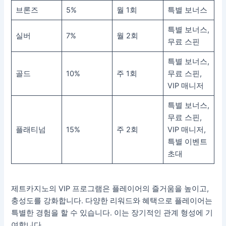
브론즈
5%
월 1회
특별 보너스
특별 보너스,
실버
7%
월 2회
무료 스핀
특별 보너스,
골드
10%
주 1회
무료 스핀,
VIP 매니저
특별 보너스,
무료 스핀,
플래티넘
15%
주 2회
VIP 매니저,
특별 이벤트
초대
제트카지노의 VIP 프로그램은 플레이어의 즐거움을 높이고,
충성도를 강화합니다. 다양한 리워드와 혜택으로 플레이어는
특별한 경험을 할 수 있습니다. 이는 장기적인 관계 형성에 기
여합니다.