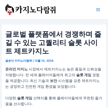
콘
Main
텐
Men
츠
로
건
너
글로벌 플랫폼에서 경쟁하며 즐
뛰
길 수 있는 고퀄리티 슬롯 사이
기
트 제트카지노
글쓴이
카지노다람쥐
/
12월 10, 2024
온라인 카지노
시장에서 제트카지노는 높은 품질과 신뢰성을
자랑합니다. 전 세계 플레이어들에게 최고의
슬롯 게임
경험
을 제공합니다. 최신 기술과
보안
시스템을 갖춘 제트카지노
는 공정하고 안전한 게임 환경을 보장합니다.
다양한
슬롯 게임
선택지를 통해 플레이어들에게 무한한 즐거
움을 선사합니다.