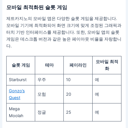
모바일 최적화된 슬롯 게임
제트카지노의 모바일 앱은 다양한 슬롯 게임을 제공합니다.
모바일 기기에 최적화되어 화면 크기에 맞게 조정된 그래픽과
터치 기반 인터페이스를 제공합니다. 또한, 모바일 앱의 슬롯
게임은 데스크톱 버전과 같은 높은 페이아웃 비율을 자랑합니
다.
모바일 최적
슬롯 게임
테마
페이라인
화
Starburst
우주
10
예
Gonzo’s
모험
20
예
Quest
Mega
정글
25
예
Moolah